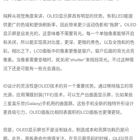
纯粹从视觉角度来讲，OLED显示屏具有明显的优势。有机LED能提
供更广的色域和更快刷新率，因此带来更少运动伪影和“拖屏”。OLED
显示屏是自发光的，这意味着不需要背光。每一个单独像素能够开启
和关闭，所以能实现高对比度，更深、更暗的黑色，以及全饱和的色
彩。相比之下，LCD面板中的像素更像是窗户。窗户后面的背光点亮
像素。当像素需要变暗时，就关闭“shutter”来阻挡背光。不过这种情
况下还是可能有一些光会漏出。
ID设计的灵活性是OLED技术的另一个重要优势。通过移除独立的背
光源，应用薄膜封装(TFE)技术，可以生产出曲面显示屏，比如某些
三星盖乐世(Galaxy)手机用的曲面屏。这些手机全新的独特外形设计
更具吸引力，OLED面板比相同表面积的LCD面板也更薄更轻。
但是，OLED显示屏也不是没有缺点，制造成本和亮屏功耗仍是问
题。此外，面板寿命也值得关注。在显示屏亮起的时候，OLED显示