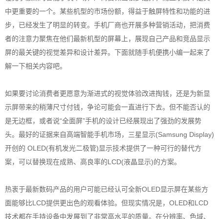
中更重要的一个。某些机型的市场份额，得益于触屏特性和功能的进
步，已经发生了明显的转变。手机厂商也开展多种营销活动，把消费
者的注意力聚焦在他们最新机型的屏幕上，展现自己产品和竞品显示
屏的最关键的视觉差异和设计差异。下面就随手机便携小编一起来了
解一下相关内容吧。
如果要讨论消费者更愿意为渐进式的视觉体验改进掏钱，还是为新显
示屏带来的稍薄尺寸付钱，争论可能会一直进行下去。但不能否认的
是无边框，或者说“全面屏”手机的设计已经展现出了强劲的发展势
头。最好的证据来自高端智能手机市场，三星显示(Samsung Display)
开创的 OLED(有机发光二极管)显示技术提供了一种可行的替代方
案，可以替换现在成熟、高良率的LCD(液晶显示)的方案。
热衷于最新数码产品的用户可能已经认可全新OLED显示屏在某些方
面能够比LCD提供更出色的观看体验。但现实情况是，OLED和LCD
技术都在手持设备中发展到了非常高水平的质量。在分辨率、色域、